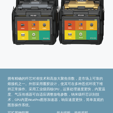
拥有精确的纤芯对准技术和高放大聚焦倍数，是市场上可靠的
熔接机之一。外部采用覆胶设计，使其可在多种恶劣环境下维
持正常操作。采用工业级四核CPU，运算处理速度更快，内置温
度、气压传感器可自适应调整放电参数，纳米级纤芯识别技
术，GPU内置WcatPro图形加速器，响应速度更快，简单直观的
图形操作系统。