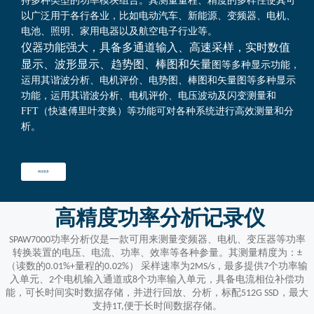
持多种类型的功率模块组合。其测量量程、精度的多样性使其可
以广泛用于各行各业，比如电动汽车、新能源、变频器、电机、
电池、照明、家用电器以及航空电子行业等。
仪器功能强大，具备多通道输入、高速采样，实时数值
显示、波形显示、趋势图、棒图和矢量
图等多种显示功能，
运用其谐波分析、电机评价、电势图、棒图和矢量图等多种显示
功能，运用其谐波分析、电机评价、电压波动及闪变测量和
FFT（快速傅里叶变换）等功能可对各种系
统进行高效测量和分
析。
阅读更多
高精度功率分析记录仪
SPAW7000功率分析仪是一款可用来测量变频器、电机、变压器等功率
转换装置的电压、电流、功率、效率等各种参量。其测量精度为：±
（读数的0.01%+量程的0.02%） 采样速率为2MS/s，最多提供7个功率输
入单元、2个电机输入通道或8个功率输入单元，具备电流相位补偿功
能，可长时间实时数据存储，并进行回放、分析，标配512G SSD，最大
支持1T,便于长时间数据存储。