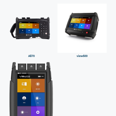
A870
view600