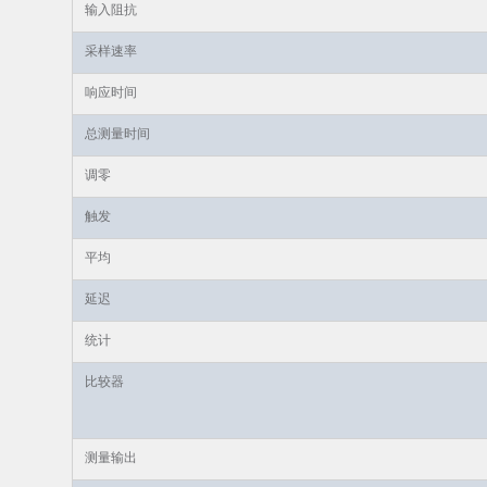
输入阻抗
采样速率
响应时间
总测量时间
调零
触发
平均
延迟
统计
比较器
测量输出