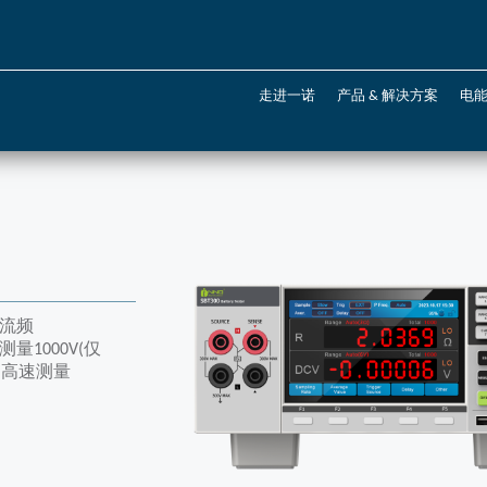
走进一诺
产品 & 解决方案
电
电流频
够测量1000V(仅
s的高速测量