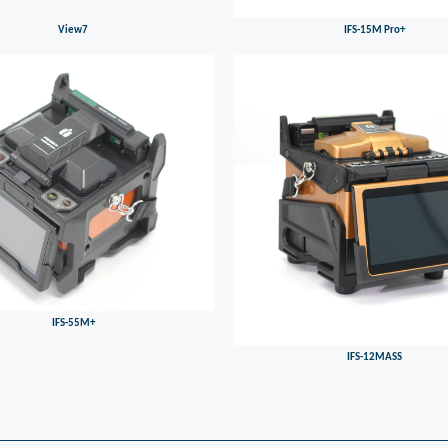
View7
IFS-15M Pro+
IFS-55M+
IFS-12MASS