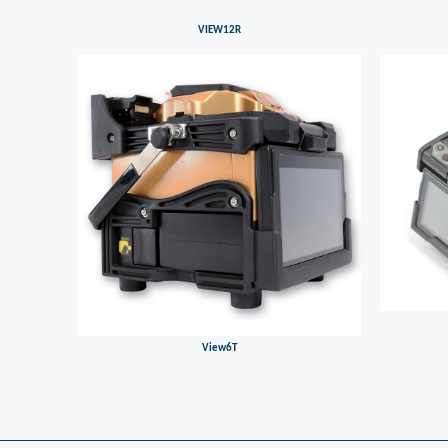
VIEW12R
View6T